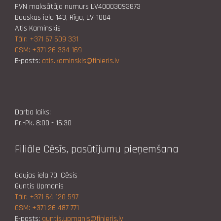
PVN maksātāja numurs LV40003093873
Bauskas iela 143, Rīga, LV-1004
Atis Kaminskis
Tālr: +371 67 609 331
GSM: +371 26 334 169
E-pasts:
atis.kaminskis@finieris.lv
Darba laiks:
Pr.-Pk. 8:00 - 16:30
Filiāle Cēsīs, pasūtījumu pieņemšana
Gaujas iela 70, Cēsis
Guntis Upmanis
Tālr: +371 64 120 597
GSM: +371 26 487 771
E-pasts:
guntis.upmanis@finieris.lv