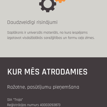
Daudzveidīgi risinājumi
Saplāksnis ir universāls materiāls, no kura iespējams
izgatavot visdažādākās sarežģītības un formu ceļa zīmes.
KUR MĒS ATRODAMIES
Ražotne, pasūtījumu pieņemšana
SIA "Troja"
Reģistrācijas numurs 40003093873