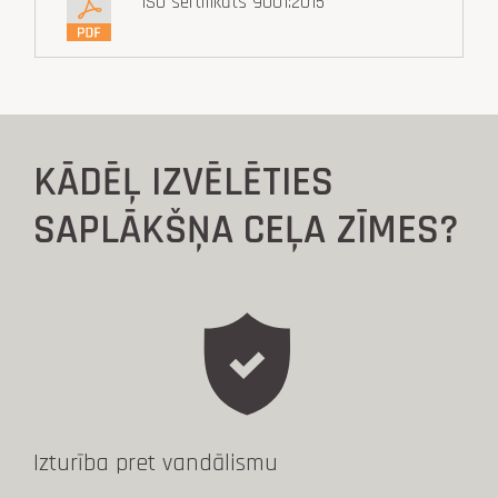
ISO sertifikāts 9001:2015
KĀDĒĻ IZVĒLĒTIES
SAPLĀKŠŅA CEĻA ZĪMES?
Izturība pret vandālismu