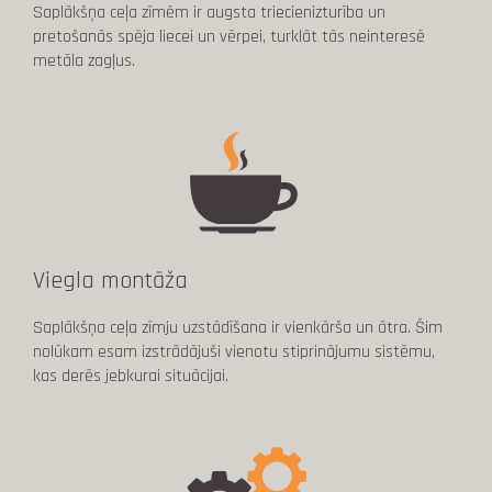
Saplākšņa ceļa zīmēm ir augsta triecienizturība un
pretošanās spēja liecei un vērpei, turklāt tās neinteresē
metāla zagļus.
Viegla montāža
Saplākšņa ceļa zīmju uzstādīšana ir vienkārša un ātra. Šim
nolūkam esam izstrādājuši vienotu stiprinājumu sistēmu,
kas derēs jebkurai situācijai.